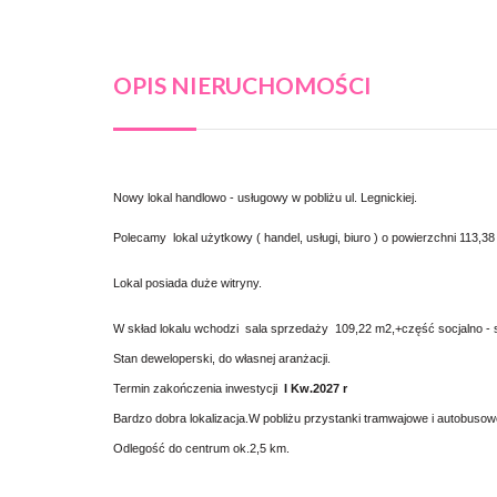
OPIS NIERUCHOMOŚCI
Nowy lokal handlowo - usługowy w pobliżu ul. Legnickiej.
Polecamy lokal użytkowy ( handel, usługi, biuro ) o powierzchni 113
Lokal posiada duże witryny.
W skład lokalu wchodzi sala sprzedaży 109,22 m2,+część socjalno - s
Stan deweloperski, do własnej aranżacji.
Termin zakończenia inwestycji
I Kw.2027 r
Bardzo dobra lokalizacja.W pobliżu przystanki tramwajowe i autobusow
Odlegość do centrum ok.2,5 km.