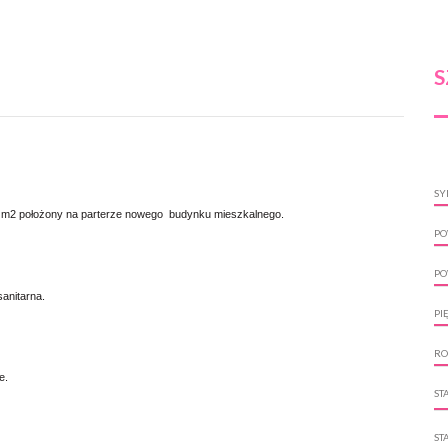
S
SY
,38 m2 położony na parterze nowego budynku mieszkalnego.
PO
PO
anitarna.
PI
RO
e.
ST
ST