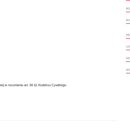
RO
RO
PR
US
MO
WI
owej w rozumieniu art. 66 §1 Kodeksu Cywilnego.