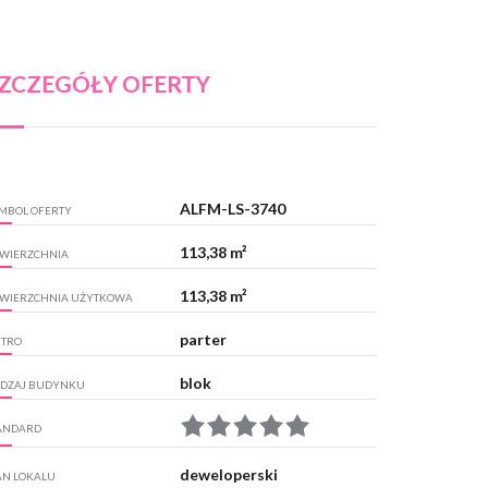
ZCZEGÓŁY OFERTY
ALFM-LS-3740
MBOL OFERTY
113,38 m²
WIERZCHNIA
113,38 m²
WIERZCHNIA UŻYTKOWA
parter
ĘTRO
blok
DZAJ BUDYNKU
ANDARD
deweloperski
AN LOKALU