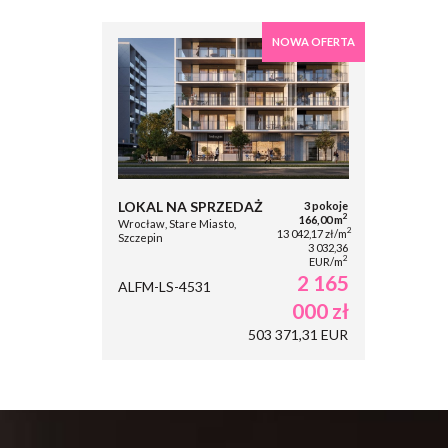
NOWA OFERTA
LOKAL NA SPRZEDAŻ
3 pokoje
2
166,00 m
Wrocław, Stare Miasto,
2
13 042,17 zł/m
Szczepin
3 032,36
2
EUR/m
2 165
ALFM-LS-4531
000 zł
503 371,31 EUR