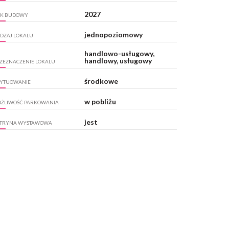
2027
K BUDOWY
jednopoziomowy
DZAJ LOKALU
handlowo-usługowy,
handlowy, usługowy
ZEZNACZENIE LOKALU
środkowe
YTUOWANIE
w pobliżu
ŻLIWOŚĆ PARKOWANIA
jest
TRYNA WYSTAWOWA