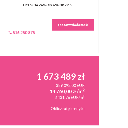
LICENCJA ZAWODOWA NR 7215
zostaw wiadomość
516 250 875
1 673 489 zł
389 093,00 EUR
2
14 760,00 zł/m
2
3 431,76 EUR/m
Oblicz ratę kredytu