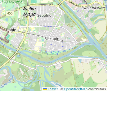
Leaflet
|
©
OpenStreetMap
contributors