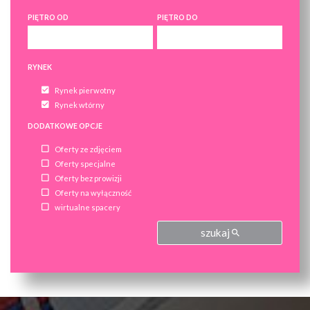
PIĘTRO OD
PIĘTRO DO
RYNEK
Rynek pierwotny
Rynek wtórny
DODATKOWE OPCJE
Oferty ze zdjęciem
Oferty specjalne
Oferty bez prowizji
Oferty na wyłączność
wirtualne spacery
szukaj