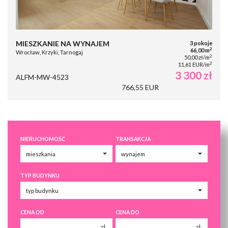
MIESZKANIE NA WYNAJEM
3 pokoje
2
66,00 m
Wrocław, Krzyki, Tarnogaj
2
50,00 zł/m
2
11,61 EUR/m
3 300 zł
ALFM-MW-4523
766,55 EUR
NIERUCHOMOŚĆ
TRANSAKCJA
TYP BUDYNKU
CENA OD
CENA DO
zł
zł