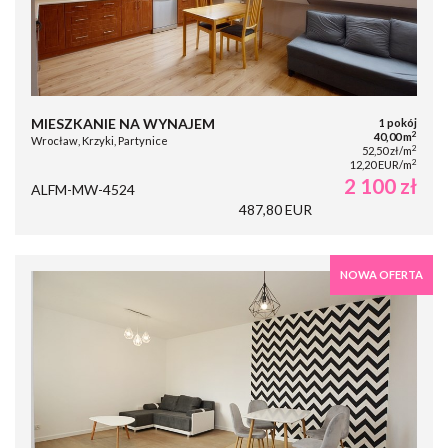
MIESZKANIE NA WYNAJEM
1 pokój
2
40,00 m
Wrocław, Krzyki, Partynice
2
52,50 zł/m
2
12,20 EUR/m
2 100 zł
ALFM-MW-4524
487,80 EUR
NOWA OFERTA