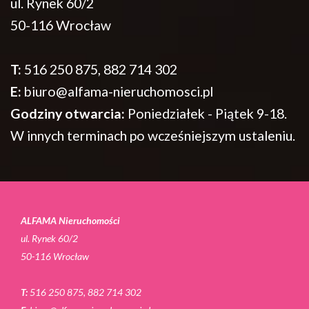
ul. Rynek 60/2
50-116 Wrocław
T:
516 250 875, 882 714 302
E:
biuro@alfama-nieruchomosci.pl
Godziny otwarcia:
Poniedziałek - Piątek 9-18.
W innych terminach po wcześniejszym ustaleniu.
ALFAMA Nieruchomości
ul. Rynek 60/2
50-116 Wrocław
T:
516 250 875, 882 714 302