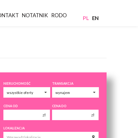
ONTAKT
NOTATNIK
RODO
PL
EN
NIERUCHOMOŚĆ
TRANSAKCJA
CENA OD
CENA DO
zł
zł
150 000 zł
150 000 zł
LOKALIZACJA
200 000 zł
200 000 zł