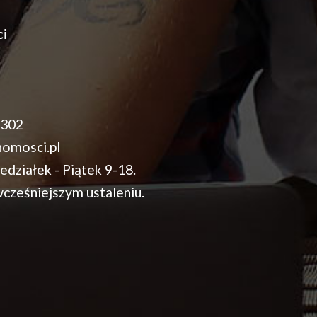
i
 302
omosci.pl
edziałek - Piątek 9-18.
cześniejszym ustaleniu.