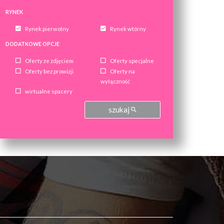
RYNEK
Rynek pierwotny
Rynek wtórny
DODATKOWE OPCJE
Oferty ze zdjęciem
Oferty specjalne
Oferty bez prowizji
Oferty na
wyłączność
wirtualne spacery
szukaj