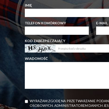
IMIĘ
TELEFON KOMÓRKOWY
E-MAIL
KOD ZABEZPIECZAJĄCY
WIADOMOŚĆ
WYRAŻAM ZGODĘ NA PRZETWARZANIE PODANY
OSOBOWYCH. ADMINISTRATOREM DANYCH JES