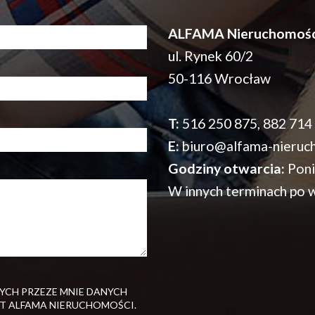
ALFAMA Nieruchomośc
ul. Rynek 60/2
50-116 Wrocław
T:
516 250 875, 882 714
E:
biuro@alfama-nieruch
Godziny otwarcia:
Poni
W innych terminach po w
CH PRZEZE MNIE DANYCH
T ALFAMA NIERUCHOMOŚCI.