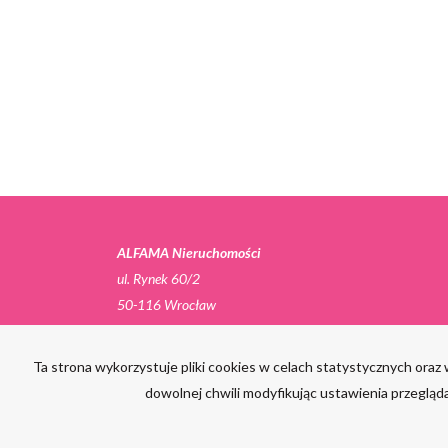
ALFAMA Nieruchomości
ul. Rynek 60/2
50-116 Wrocław
T:
516 250 875, 882 714 302
Ta strona wykorzystuje pliki cookies w celach statystycznych or
E:
biuro@alfama-nieruchomosci.pl
dowolnej chwili modyfikując ustawienia przegląda