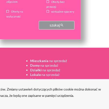
zdjęciem
Oferty bez
prowizji
Oferty na
wirtualne spacery
wyłączność
szukaj
Mieszkania
na sprzedaż
Domy
na sprzedaż
Działki
na sprzedaż
Lokale
na sprzedaż
Hale
na sprzedaż
entów. Zmiany ustawień dotyczących plików cookie można dokonać w
nacza, że będą one zapisane w pamięci urządzenia.