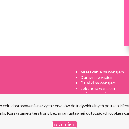
Mieszkania
na wynajem
Domy
na wynajem
Działki
na wynajem
Lokale
na wynajem
Hale
na wynajem
az w celu dostosowania naszych serwisów do indywidualnych potrzeb kli
rki. Korzystanie z tej strony bez zmian ustawień dotyczących cookies oz
rozumiem