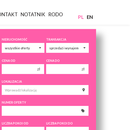
ONTAKT
NOTATNIK
RODO
PL
EN
NIERUCHOMOŚĆ
TRANSAKCJA
CENA OD
CENA DO
zł
zł
150 000 zł
150 000 zł
LOKALIZACJA
200 000 zł
200 000 zł
250 000 zł
250 000 zł
NUMER OFERTY
300 000 zł
300 000 zł
350 000 zł
350 000 zł
400 000 zł
400 000 zł
LICZBA POKOI OD
LICZBA POKOI DO
450 000 zł
450 000 zł