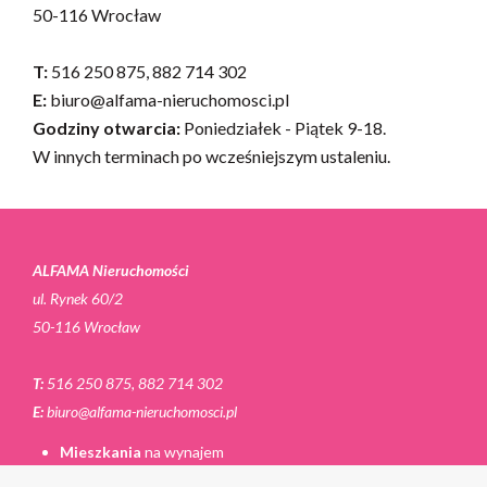
50-116 Wrocław
T:
516 250 875, 882 714 302
E:
biuro@alfama-nieruchomosci.pl
Godziny otwarcia:
Poniedziałek - Piątek 9-18.
W innych terminach po wcześniejszym ustaleniu.
ALFAMA Nieruchomości
ul. Rynek 60/2
50-116 Wrocław
T:
516 250 875, 882 714 302
E:
biuro@alfama-nieruchomosci.pl
Mieszkania
na wynajem
Domy
na wynajem