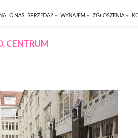
NA
O NAS
SPRZEDAŻ
WYNAJEM
ZGŁOSZENIA
K
O, CENTRUM