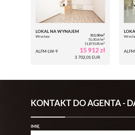
LOKAL NA WYNAJEM
LOKA
2
312,00 m
Wrocław
Wrocła
2
51,00 zł/m
2
11,87 EUR/m
15 912 zł
ALFM-LW-9
ALFM
3 702,01 EUR
KONTAKT DO AGENTA - 
IMIĘ