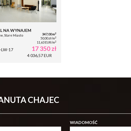
L NA WYNAJEM
2
347,00 m
w, Stare Miasto
2
50,00 zł/m
2
11,63 EUR/m
17 350 zł
-LW-17
4 036,57 EUR
DANUTA CHAJEC
WIADOMOŚĆ