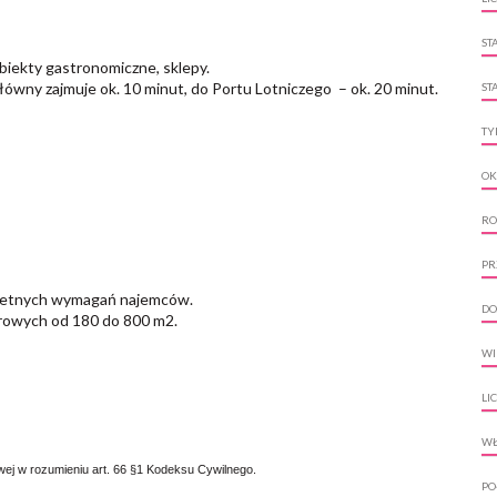
ST
biekty gastronomiczne, sklepy.
ny zajmuje ok. 10 minut, do Portu Lotniczego – ok. 20 minut.
ST
TY
O
RO
PR
nkretnych wymagań najemców.
DO
rowych od 180 do 800 m2.
WI
LI
WŁ
owej w rozumieniu art. 66 §1 Kodeksu Cywilnego.
PO