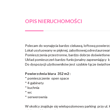
OPIS NIERUCHOMOŚCI
Polecam do wynajęcia bardzo ciekawą, loftową powierz
Lokal usytuowany w pięknej, zabytkowej,odrestaurowan
Pomieszczenia przestronne, bardzo dobrze doświetlone
Układ pomieszczeń bardzo funkcjonalny zapewniający 
Do dyspozycji użytkowników jest szybkie łącze światłow
Powierzchnia biura 352 m2 :
* pomieszczenie open space
* 4 gabinety
* kuchnia
* wc
* serwerownia
W okolicy znajduje się wielopoziomowy parking przy ul