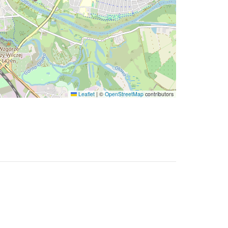
Leaflet
|
©
OpenStreetMap
contributors