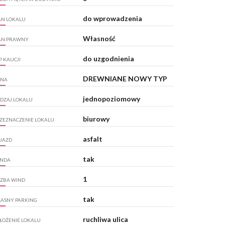
do wprowadzenia
AN LOKALU
Własność
AN PRAWNY
do uzgodnienia
P KAUCJI
DREWNIANE NOWY TYP
KNA
jednopoziomowy
DZAJ LOKALU
biurowy
ZEZNACZENIE LOKALU
asfalt
JAZD
tak
NDA
1
CZBA WIND
tak
ASNY PARKING
ruchliwa ulica
ŁOŻENIE LOKALU