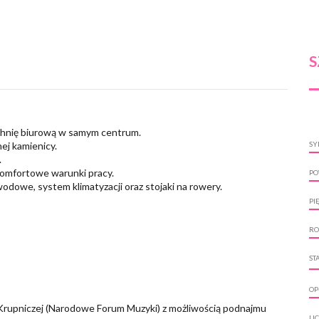
S
chnię biurową w samym centrum.
ej kamienicy.
SY
.
komfortowe warunki pracy.
PO
odowe, system klimatyzacji oraz stojaki na rowery.
PI
RO
ST
OP
. Krupniczej (Narodowe Forum Muzyki) z możliwością podnajmu
LI