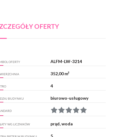
ZCZEGÓŁY OFERTY
ALFM-LW-3214
MBOL OFERTY
352,00 m²
WIERZCHNIA
4
ĘTRO
biurowo-usługowy
DZAJ BUDYNKU
ANDARD
prąd, woda
ŁATY WG LICZNIKÓW
5
CZBA PIĘTER W BUDYNKU