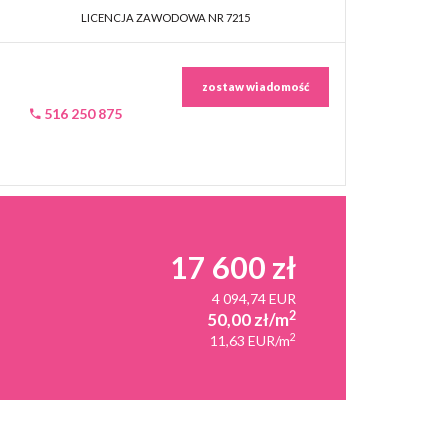
LICENCJA ZAWODOWA NR 7215
zostaw wiadomość
516 250 875
17 600 zł
4 094,74 EUR
2
50,00 zł/m
2
11,63 EUR/m