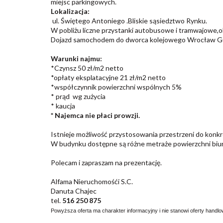
miejsc parkingowych.
Lokalizacja:
ul. Świętego Antoniego .Bliskie sąsiedztwo Rynku.
W pobliżu liczne przystanki autobusowe i tramwajowe,o
Dojazd samochodem do dworca kolejowego Wrocław Głów
Warunki najmu:
*Czynsz 50 zł/m2 netto
*opłaty eksplatacyjne 21 zł/m2 netto
*współczynnik powierzchni wspólnych 5%
* prąd wg zużycia
* kaucja
* Najemca nie płaci prowzji.
Istnieje możliwość przystosowania przestrzeni do ko
W budynku dostępne są różne metraże powierzchni biu
Polecam i zapraszam na prezentację.
Alfama Nieruchomośći S.C.
Danuta Chajec
tel.
516 250 875
Powyższa oferta ma charakter informacyjny i nie stanowi oferty handl