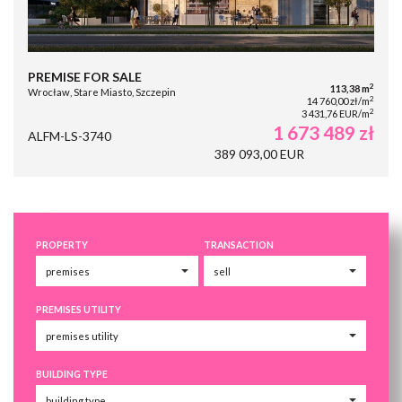
PREMISE FOR SALE
2
113,38 m
Wrocław, Stare Miasto, Szczepin
2
14 760,00 zł/m
2
3 431,76 EUR/m
1 673 489 zł
ALFM-LS-3740
389 093,00 EUR
PROPERTY
TRANSACTION
PREMISES UTILITY
BUILDING TYPE