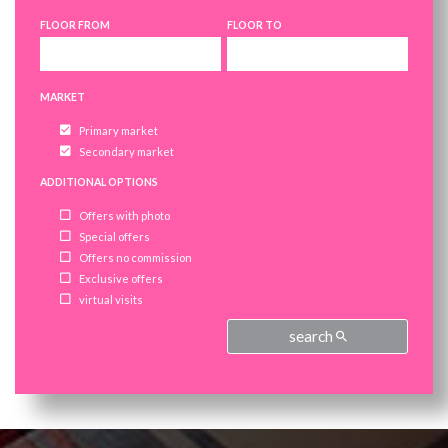
5
5
FLOOR FROM
FLOOR TO
6
6
MARKET
Primary market
Secondary market
ADDITIONAL OPTIONS
Offers with photo
Special offers
Offers no commission
Exclusive offers
virtual visits
search