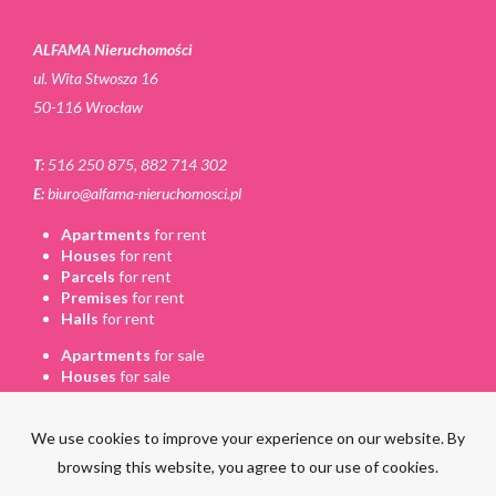
ALFAMA Nieruchomości
ul. Wita Stwosza 16
50-116 Wrocław
T:
516 250 875, 882 714 302
E:
biuro@alfama-nieruchomosci.pl
Apartments
for rent
Houses
for rent
Parcels
for rent
Premises
for rent
Halls
for rent
Apartments
for sale
Houses
for sale
Parcels
for sale
Premises
for sale
We use cookies to improve your experience on our website. By
Halls
for sale
browsing this website, you agree to our use of cookies.