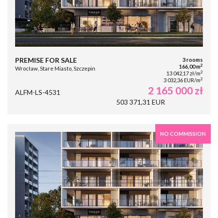
PREMISE FOR SALE
3 rooms
2
166,00 m
Wrocław, Stare Miasto, Szczepin
2
13 042,17 zł/m
2
3 032,36 EUR/m
2 165 000 zł
ALFM-LS-4531
503 371,31 EUR
NO COMMISSION